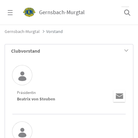
Zum Hauptinhalt springen
Gernsbach-Murgtal
Vorstand - Gernsbach-Murgtal
Gernsbach-Murgtal
Vorstand
Clubvorstand
Präsidentin
Beatrix von Steuben