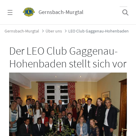
Zum Hauptinhalt springen
Gernsbach-Murgtal
LEO Club Gaggenau-Hohenbaden - Gernsba
Gernsbach-Murgtal
Über uns
LEO Club Gaggenau-Hohenbaden
Der LEO Club Gaggenau-
Hohenbaden stellt sich vor